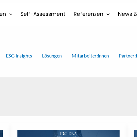
en
Self-Assessment
Referenzen
News &
ESG Insights
Lösungen
Mitarbeiter:innen
Partner:
Nachhaltigkeit
R