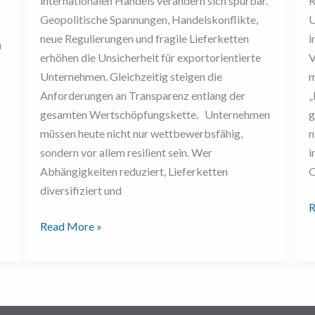
internationalen Handels verändern sich spürbar.
R
Geopolitische Spannungen, Handelskonflikte,
U
neue Regulierungen und fragile Lieferketten
i
h
erhöhen die Unsicherheit für exportorientierte
V
Unternehmen. Gleichzeitig steigen die
m
Anforderungen an Transparenz entlang der
„
gesamten Wertschöpfungskette. Unternehmen
g
müssen heute nicht nur wettbewerbsfähig,
n
sondern vor allem resilient sein. Wer
i
Abhängigkeiten reduziert, Lieferketten
O
diversifiziert und
R
Read More »