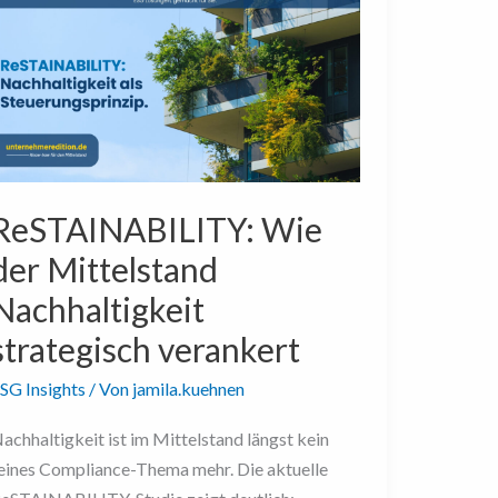
ie
er
ittelstand
achhaltigkeit
trategisch
erankert
ReSTAINABILITY: Wie
der Mittelstand
Nachhaltigkeit
strategisch verankert
SG Insights
/ Von
jamila.kuehnen
achhaltigkeit ist im Mittelstand längst kein
eines Compliance-Thema mehr. Die aktuelle