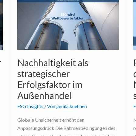
als
W
strategischer
d
Erfolgsfaktor
M
im
N
Außenhandel
s
v
r
Nachhaltigkeit als
strategischer
Erfolgsfaktor im
Außenhandel
ESG Insights
/ Von
jamila.kuehnen
E
Globale Unsicherheit erhöht den
N
Anpassungsdruck Die Rahmenbedingungen des
r