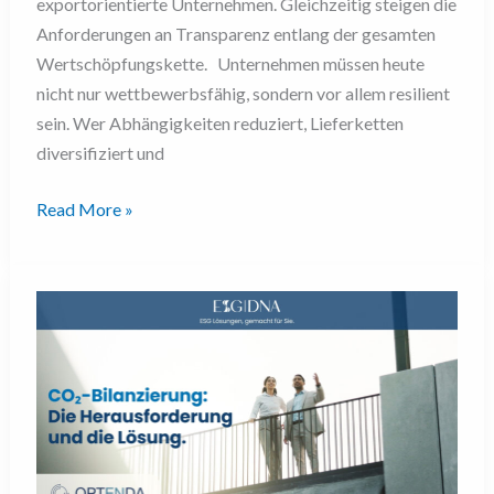
exportorientierte Unternehmen. Gleichzeitig steigen die
Anforderungen an Transparenz entlang der gesamten
Wertschöpfungskette. Unternehmen müssen heute
nicht nur wettbewerbsfähig, sondern vor allem resilient
sein. Wer Abhängigkeiten reduziert, Lieferketten
diversifiziert und
Read More »
Scope
1,
2
und
3
berechnen:
Warum