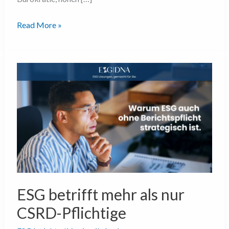
Read More »
ESG
betrifft
mehr
als
nur
CSRD-
Pflichtige
ESG betrifft mehr als nur
CSRD-Pflichtige