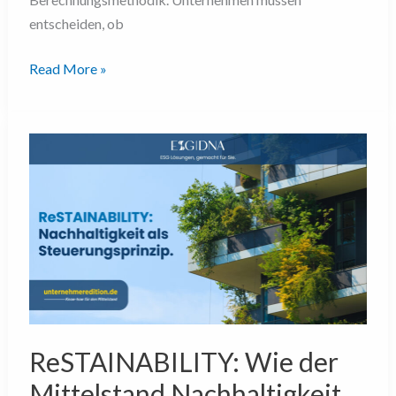
entscheiden, ob
Read More »
ReSTAINABILITY:
Wie
der
Mittelstand
Nachhaltigkeit
strategisch
verankert
ReSTAINABILITY: Wie der
Mittelstand Nachhaltigkeit