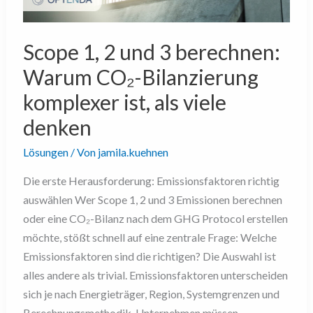
CO₂-
Bilanzierung
Scope 1, 2 und 3 berechnen:
komplexer
ist,
Warum CO₂-Bilanzierung
als
komplexer ist, als viele
viele
denken
denken
Lösungen
/ Von
jamila.kuehnen
Die erste Herausforderung: Emissionsfaktoren richtig
auswählen Wer Scope 1, 2 und 3 Emissionen berechnen
oder eine CO₂-Bilanz nach dem GHG Protocol erstellen
möchte, stößt schnell auf eine zentrale Frage: Welche
Emissionsfaktoren sind die richtigen? Die Auswahl ist
alles andere als trivial. Emissionsfaktoren unterscheiden
sich je nach Energieträger, Region, Systemgrenzen und
Berechnungsmethodik. Unternehmen müssen