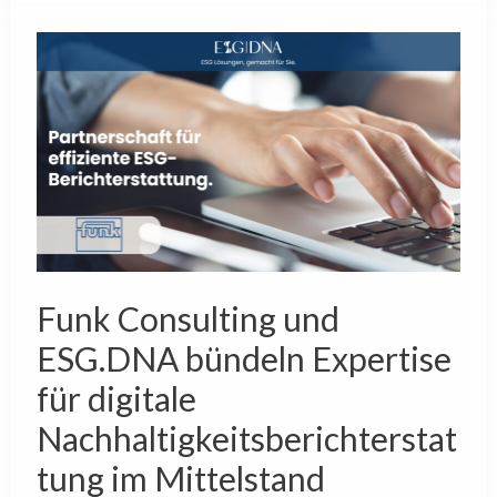
Funk
Consulting
und
ESG.DNA
bündeln
Expertise
für
digitale
Nachhaltigkeitsberichterstattung
Funk Consulting und
im
Mittelstand
ESG.DNA bündeln Expertise
für digitale
Nachhaltigkeitsberichterstat
tung im Mittelstand